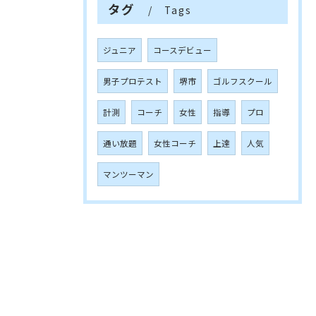
タグ
Tags
ジュニア
コースデビュー
男子プロテスト
堺市
ゴルフスクール
計測
コーチ
女性
指導
プロ
通い放題
女性コーチ
上達
人気
マンツーマン