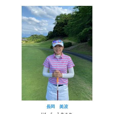
長岡 美波
H4．5．7 生まれ