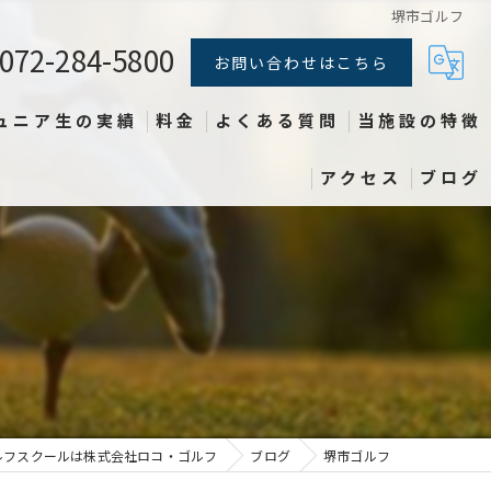
堺市ゴルフ
072-284-5800
お問い合わせはこちら
ュニア生の実績
料金
よくある質問
当施設の特徴
アクセス
ブログ
練習施設
スイング
初心者
レッスン
体験
ルフスクールは株式会社ロコ・ゴルフ
ブログ
堺市ゴルフ