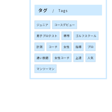
タグ
Tags
ジュニア
コースデビュー
男子プロテスト
堺市
ゴルフスクール
計測
コーチ
女性
指導
プロ
通い放題
女性コーチ
上達
人気
マンツーマン