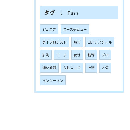
タグ
Tags
ジュニア
コースデビュー
男子プロテスト
堺市
ゴルフスクール
計測
コーチ
女性
指導
プロ
通い放題
女性コーチ
上達
人気
マンツーマン